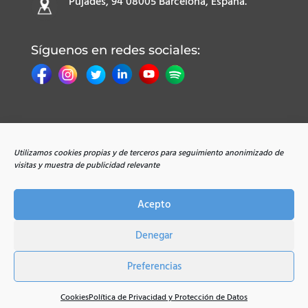
Pujades, 94 08005 Barcelona, España.
Síguenos en redes sociales:
Utilizamos cookies propias y de terceros para seguimiento anonimizado de
visitas y muestra de publicidad relevante
Todos los derechos reservados |
Aviso Legal
|
Política de Cookies
|
Política de Privacidad
|
Acepto
Condiciones de Uso
| © Copyright 2017-2022
Abrazo Cultural
Denegar
Preferencias
Cookies
Política de Privacidad y Protección de Datos