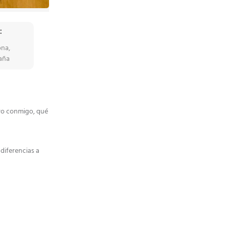
:
ona,
paña
levo conmigo, qué
diferencias a