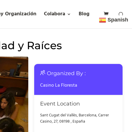
oy Organización
Colabora
Blog
Spanish
dad y Raíces
Organized By :
Casino La Floresta
Event Location
Sant Cugat del Vallès, Barcelona, Carrer
Casino, 27, 08198 , España