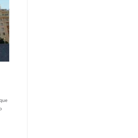
 que
o