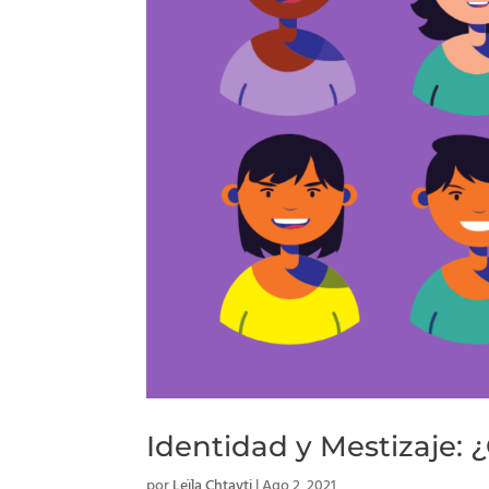
Identidad y Mestizaje: 
por
Leïla Chtayti
|
Ago 2, 2021