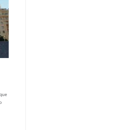
 que
o