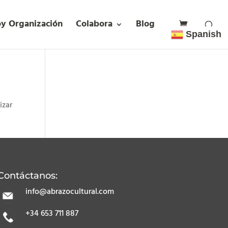
oy Organización
Colabora
Blog
Spanish
izar
Contáctanos:
info@abrazocultural.com
+34 653 711 887