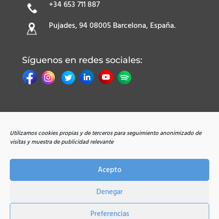
+34 653 711 887
Pujades, 94 08005 Barcelona, España.
Síguenos en redes sociales:
Utilizamos cookies propias y de terceros para seguimiento anonimizado de
visitas y muestra de publicidad relevante
Todos los derechos reservados |
Aviso Legal
|
Política de Cookies
|
Política de Privacidad
|
Acepto
Condiciones de Uso
| © Copyright 2017-2022
Abrazo Cultural
Denegar
Preferencias