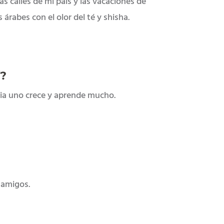
as calles de mi país y las vacaciones de
s árabes con el olor del té y shisha.
í?
ilia uno crece y aprende mucho.
s amigos.