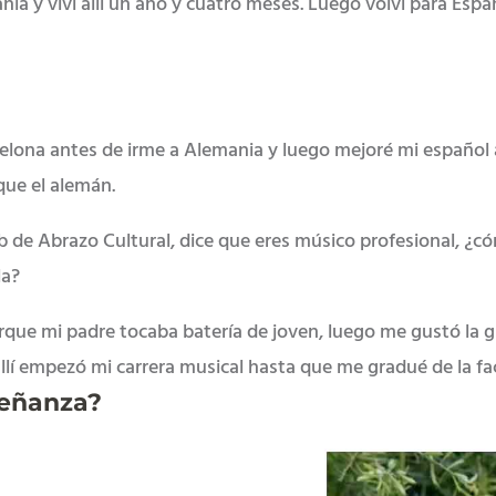
nia y viví allí un año y cuatro meses. Luego volví para Espa
elona antes de irme a Alemania y luego mejoré mi español 
ue el alemán.
b de Abrazo Cultural, dice que eres músico profesional, ¿c
la?
que mi padre tocaba batería de joven, luego me gustó la gu
 allí empezó mi carrera musical hasta que me gradué de la f
señanza?