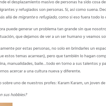
onde el desplazamiento masivo de personas ha sido cosa de
igrantes y refugiados son personas. Sí, así como suena. Deci
ás allá de
migrante
o
refugiado
, como si eso fuera todo lo
alabra puede generar un problema tan grande sin que nosot
ituación, que dejamos de ver a un ser humano y veamos solo
amente por estas personas, no solo en brindarles un espa
que estos temas acarrean), pero que también lo hagan comp
ocina, manualidades, baile…todo en torno a sus talentos y 
nos acercar a una cultura nueva y diferente.
 sobre uno de nuestros profes: Karam Karam, un joven de 34
on sus hobbies?