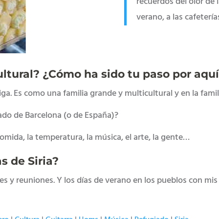
recuerdos del olor de l
verano, a las cafetería
ltural? ¿Cómo ha sido tu paso por aqu
ga. Es como una familia grande y multicultural y en la fam
ado de Barcelona (o de España)?
 comida, la temperatura, la música, el arte, la gente…
s de Siria?
ares y reuniones. Y los días de verano en los pueblos con mi